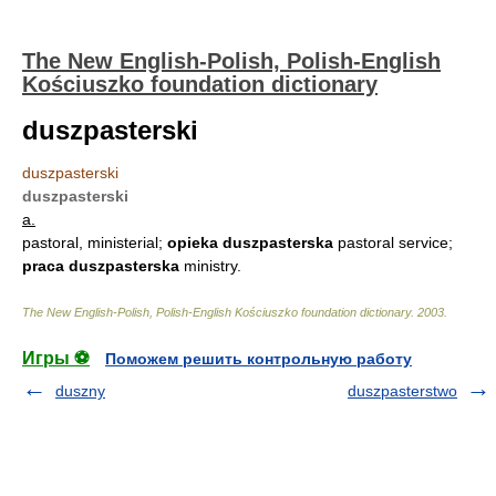
The New English-Polish, Polish-English
Kościuszko foundation dictionary
duszpasterski
duszpasterski
duszpasterski
a.
pastoral, ministerial;
opieka duszpasterska
pastoral service;
praca duszpasterska
ministry.
The New English-Polish, Polish-English Kościuszko foundation dictionary
.
2003
.
Игры ⚽
Поможем решить контрольную работу
duszny
duszpasterstwo