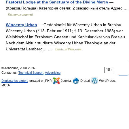
Pastoral Lodge at the Sanctuary of the Divine Mercy
—
(Краков,Польша) Категория отеля: 2 звездочный отель Адрес …
Каталог отелей
Wincenty Urban
— Gedenktafel für Wincenty Urban in Breslau
Wincenty Urban (* 13. Februar 1911; † 13. Dezember 1983) war
Weihbischof im Erzbistum Gnesen und Kapitularvikar von Breslau.
Nach dem Abitur studierte Wincenty Urban Theologie an der
Universität Lemberg… …
Deutsch Wikipedia
© Academic, 2000-2026
18+
Contact us:
Technical Support
,
Advertising
Dictionaries export
, created on PHP,
Joomla,
Drupal,
WordPress,
MODx.