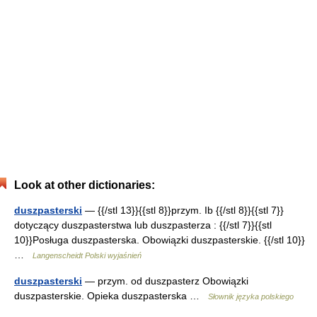
Look at other dictionaries:
duszpasterski
— {{/stl 13}}{{stl 8}}przym. Ib {{/stl 8}}{{stl 7}}
dotyczący duszpasterstwa lub duszpasterza : {{/stl 7}}{{stl
10}}Posługa duszpasterska. Obowiązki duszpasterskie. {{/stl 10}}
…
Langenscheidt Polski wyjaśnień
duszpasterski
— przym. od duszpasterz Obowiązki
duszpasterskie. Opieka duszpasterska …
Słownik języka polskiego